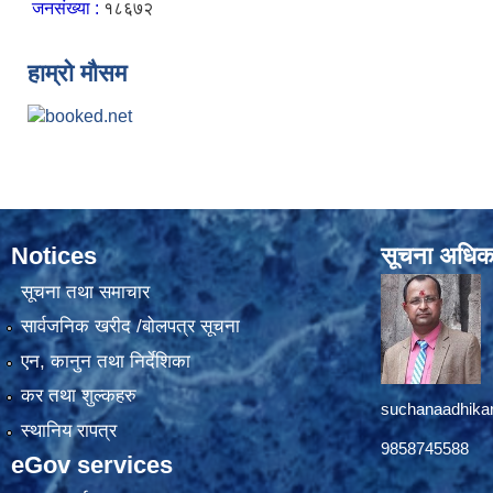
जनसंख्या :
१८६७२
हाम्रो मौसम
Notices
सूचना अधिक
सूचना तथा समाचार
सार्वजनिक खरीद /बोलपत्र सूचना
एन, कानुन तथा निर्देशिका
कर तथा शुल्कहरु
suchanaadhika
स्थानिय रापत्र
9858745588
eGov services