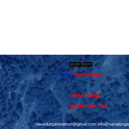
सम्पर्क विवरण
ठेगाना :
नवदुर्गा गाउँपालिका
मणिलेक , डडेलधुरा
सुदूरपश्चिम प्रदेश, नेपाल
इमेल :
nawadurgaruralmun@gmail.com
/
info@navadurga