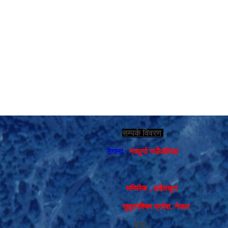
सम्पर्क विवरण
ठेगाना :
नवदुर्गा गाउँपालिका
मणिलेक , डडेलधुरा
सुदूरपश्चिम प्रदेश, नेपाल
इमेल :