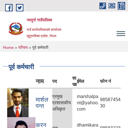
Skip to main content
नवदुर्गा गाउँपालिका
गाउँ कार्यपालिकाको कार्यालय
सुदुरपश्चिम प्रदेश ,नेपाल
You are here
Home
»
परिचय
» पूर्व कर्मचारी
पूर्व कर्मचारी
शा
नाम
पद
ईमेल
फोन नं
खा
प्रमुख
marshalpa
मार्शल
98587454
प्रशासकीय
nt@yahoo.
पन्त
30
अधिकृत
com
करन
dhamikara