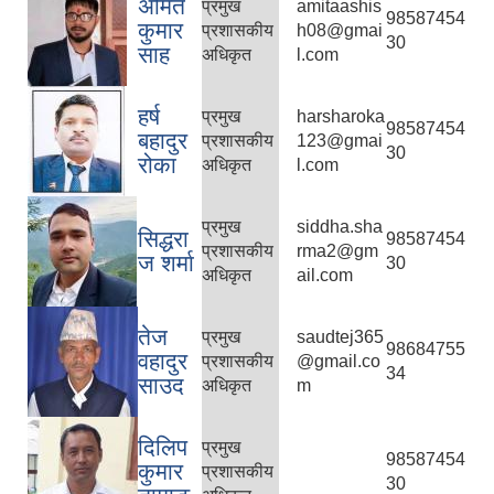
अमित
प्रमुख
amitaashis
98587454
कुमार
प्रशासकीय
h08@gmai
30
साह
अधिकृत
l.com
हर्ष
प्रमुख
harsharoka
98587454
बहादुर
प्रशासकीय
123@gmai
30
रोका
अधिकृत
l.com
प्रमुख
siddha.sha
सिद्धरा
98587454
प्रशासकीय
rma2@gm
ज शर्मा
30
अधिकृत
ail.com
तेज
प्रमुख
saudtej365
98684755
वहादुर
प्रशासकीय
@gmail.co
34
साउद
अधिकृत
m
दिलिप
प्रमुख
98587454
कुमार
प्रशासकीय
30