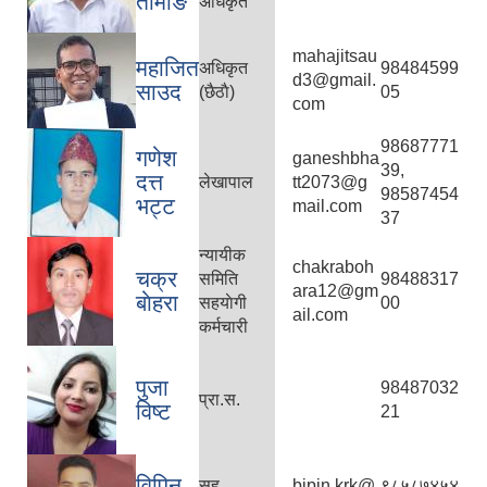
तामाङ
अधिकृत
mahajitsau
महाजित
अधिकृत
98484599
d3@gmail.
साउद
(छैठाै)
05
com
98687771
गणेश
ganeshbha
39,
दत्त
लेखापाल
tt2073@g
98587454
भट्ट
mail.com
37
न्यायीक
chakraboh
चक्र
समिति
98488317
ara12@gm
बाेहरा
सहयाेगी
00
ail.com
कर्मचारी
पुजा
98487032
प्रा.स.
विष्ट
21
विपिन
सह
bipin.krk@
९८५८७४५४