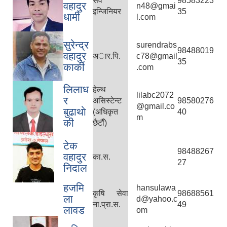
सव
98583223
वहादुर
n48@gmai
इन्जिनियर
35
धामी
l.com
सुरेन्द्र
surendrabs
98488019
वहादुर
अार.पि.
c78@gmail
35
कार्की
.com
लिलाध
हेल्थ
lilabc2072
र
असिस्टेन्ट
98580276
@gmail.co
बुढाथाे
(अधिकृत
40
m
की
छैटाैँ)
टेक
98488267
वहादुर
का.स.
27
निदाल
हजमि
hansulawa
कृषि सेवा
98688561
ला
d@yahoo.c
ना.प्रा.स.
49
लावड
om