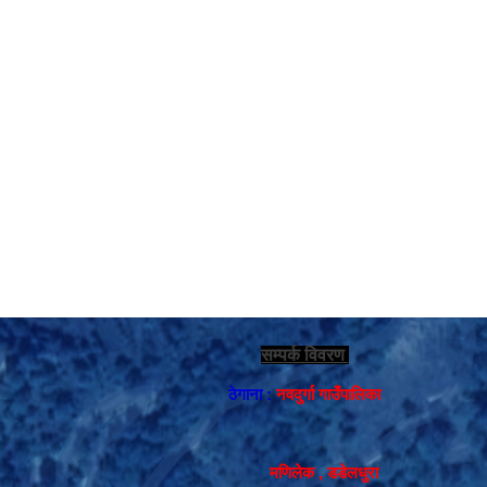
सम्पर्क विवरण
ठेगाना :
नवदुर्गा गाउँपालिका
मणिलेक , डडेलधुरा