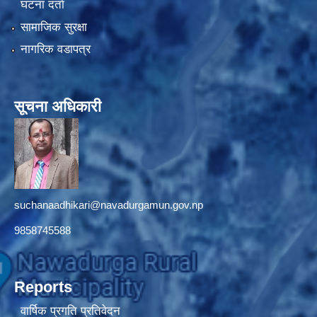
घटना दर्ता
सामाजिक सुरक्षा
नागरिक वडापत्र
सूचना अधिकारी
suchanaadhikari@navadurgamun.gov.np
9858745588
Reports
वार्षिक प्रगति प्रतिवेदन