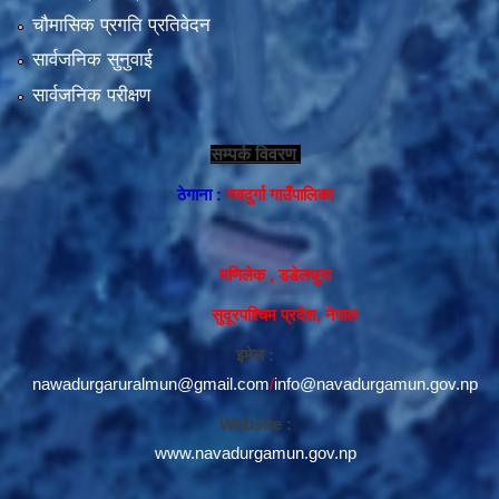
चौमासिक प्रगति प्रतिवेदन
सार्वजनिक सुनुवाई
सार्वजनिक परीक्षण
सम्पर्क विवरण
ठेगाना :
नवदुर्गा गाउँपालिका
मणिलेक , डडेलधुरा
सुदूरपश्चिम प्रदेश, नेपाल
इमेल :
nawadurgaruralmun@gmail.com
/
info@navadurgamun.gov.np
Website :
www.navadurgamun.gov.np