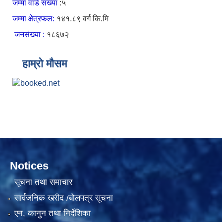
जम्मा वार्ड संख्या
:५
जम्मा क्षेत्रफल:
१४१.८९ वर्ग कि.मि
जनसंख्या :
१८६७२
हाम्रो मौसम
Notices
सूचना तथा समाचार
सार्वजनिक खरीद /बोलपत्र सूचना
एन, कानुन तथा निर्देशिका