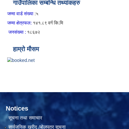
गाउँपालिका सम्बन्धि तथ्यांकहरु
जम्मा वार्ड संख्या
:५
जम्मा क्षेत्रफल:
१४१.८९ वर्ग कि.मि
जनसंख्या :
१८६७२
हाम्रो मौसम
Notices
सूचना तथा समाचार
सार्वजनिक खरीद /बोलपत्र सूचना