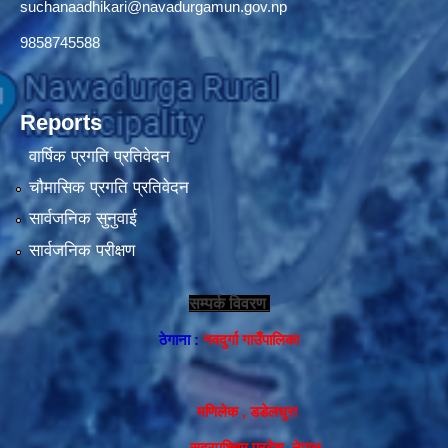
suchanaadhikari@navadurgamun.gov.np
9858745588
Reports
वार्षिक प्रगति प्रतिवेदन
चौमासिक प्रगति प्रतिवेदन
सार्वजनिक सुनुवाई
सार्वजनिक परीक्षण
सम्पर्क विवरण
ठेगाना :
नवदुर्गा गाउँपालिका
मणिलेक , डडेलधुरा
सुदूरपश्चिम प्रदेश, नेपाल