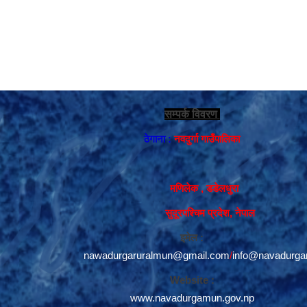
सम्पर्क विवरण
ठेगाना :
नवदुर्गा गाउँपालिका
मणिलेक , डडेलधुरा
सुदूरपश्चिम प्रदेश, नेपाल
इमेल :
nawadurgaruralmun@gmail.com
/
info@navadurga
Website :
www.navadurgamun.gov.np