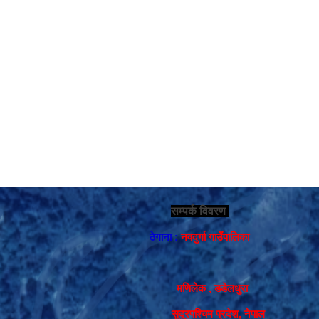
सम्पर्क विवरण
ठेगाना :
नवदुर्गा गाउँपालिका
मणिलेक , डडेलधुरा
सुदूरपश्चिम प्रदेश, नेपाल