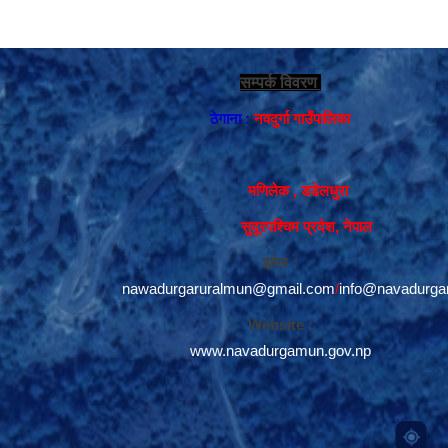
सम्पर्क विवरण
ठेगाना :
नवदुर्गा गाउँपालिका
मणिलेक , डडेलधुरा
सुदूरपश्चिम प्रदेश, नेपाल
इमेल :
nawadurgaruralmun@gmail.com
/
info@navadurga
Website :
www.navadurgamun.gov.np