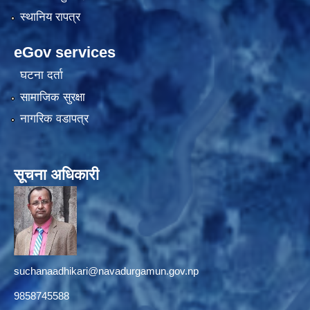
स्थानिय रापत्र
eGov services
घटना दर्ता
सामाजिक सुरक्षा
नागरिक वडापत्र
सूचना अधिकारी
suchanaadhikari@navadurgamun.gov.np
9858745588