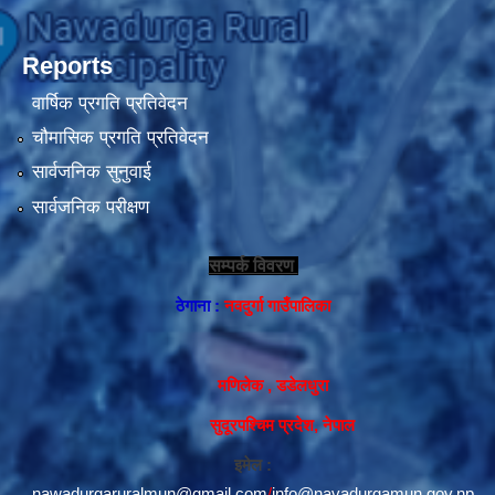
Reports
वार्षिक प्रगति प्रतिवेदन
चौमासिक प्रगति प्रतिवेदन
सार्वजनिक सुनुवाई
सार्वजनिक परीक्षण
सम्पर्क विवरण
ठेगाना :
नवदुर्गा गाउँपालिका
मणिलेक , डडेलधुरा
सुदूरपश्चिम प्रदेश, नेपाल
इमेल :
nawadurgaruralmun@gmail.com
/
info@navadurgamun.gov.np