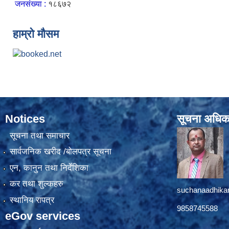
जनसंख्या :
१८६७२
हाम्रो मौसम
Notices
सूचना अधिक
सूचना तथा समाचार
सार्वजनिक खरीद /बोलपत्र सूचना
एन, कानुन तथा निर्देशिका
कर तथा शुल्कहरु
suchanaadhika
स्थानिय रापत्र
9858745588
eGov services