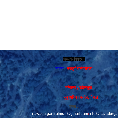
सम्पर्क विवरण
ठेगाना :
नवदुर्गा गाउँपालिका
मणिलेक , डडेलधुरा
सुदूरपश्चिम प्रदेश, नेपाल
इमेल :
nawadurgaruralmun@gmail.com
/
info@navadurga