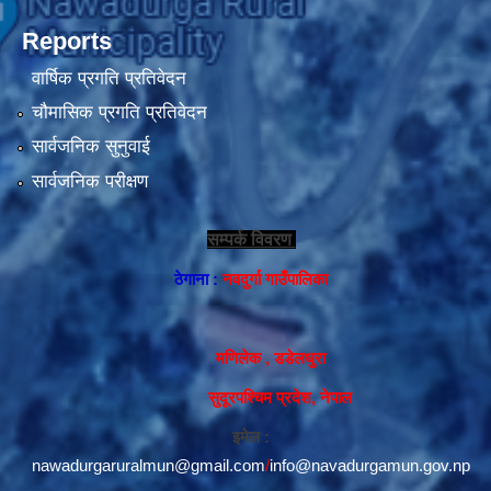
Reports
वार्षिक प्रगति प्रतिवेदन
चौमासिक प्रगति प्रतिवेदन
सार्वजनिक सुनुवाई
सार्वजनिक परीक्षण
सम्पर्क विवरण
ठेगाना :
नवदुर्गा गाउँपालिका
मणिलेक , डडेलधुरा
सुदूरपश्चिम प्रदेश, नेपाल
इमेल :
nawadurgaruralmun@gmail.com
/
info@navadurgamun.gov.np