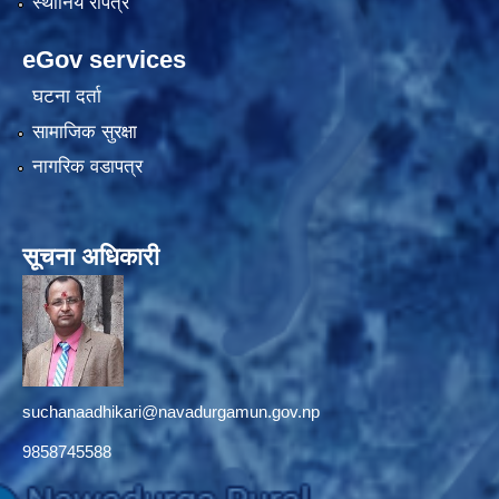
स्थानिय रापत्र
eGov services
घटना दर्ता
सामाजिक सुरक्षा
नागरिक वडापत्र
सूचना अधिकारी
suchanaadhikari@navadurgamun.gov.np
9858745588