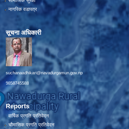
सामाजिक सुरक्षा
नागरिक वडापत्र
सूचना अधिकारी
suchanaadhikari@navadurgamun.gov.np
9858745588
Reports
वार्षिक प्रगति प्रतिवेदन
चौमासिक प्रगति प्रतिवेदन