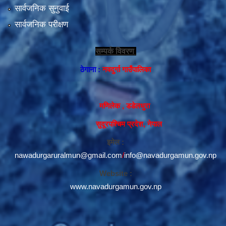
सार्वजनिक सुनुवाई
सार्वजनिक परीक्षण
सम्पर्क विवरण
ठेगाना :
नवदुर्गा गाउँपालिका
मणिलेक , डडेलधुरा
सुदूरपश्चिम प्रदेश, नेपाल
इमेल :
nawadurgaruralmun@gmail.com
/
info@navadurgamun.gov.np
Website :
www.navadurgamun.gov.np