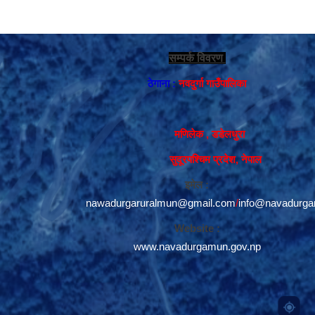
सम्पर्क विवरण
ठेगाना :
नवदुर्गा गाउँपालिका
मणिलेक , डडेलधुरा
सुदूरपश्चिम प्रदेश, नेपाल
इमेल :
nawadurgaruralmun@gmail.com
/
info@navadurga
Website :
www.navadurgamun.gov.np