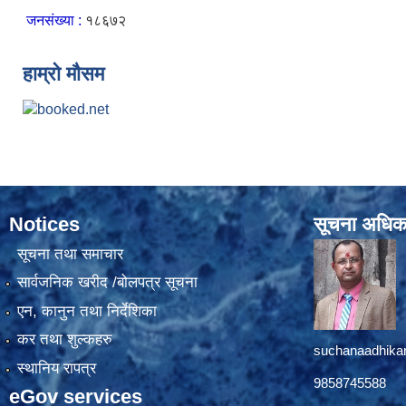
जनसंख्या :
१८६७२
हाम्रो मौसम
Notices
सूचना अधिक
सूचना तथा समाचार
सार्वजनिक खरीद /बोलपत्र सूचना
एन, कानुन तथा निर्देशिका
कर तथा शुल्कहरु
suchanaadhika
स्थानिय रापत्र
9858745588
eGov services