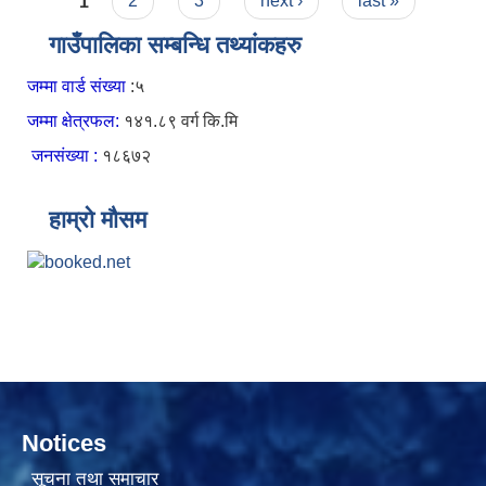
Pages
1
2
3
next ›
last »
गाउँपालिका सम्बन्धि तथ्यांकहरु
जम्मा वार्ड संख्या
:५
जम्मा क्षेत्रफल:
१४१.८९ वर्ग कि.मि
जनसंख्या :
१८६७२
हाम्रो मौसम
Notices
सूचना तथा समाचार