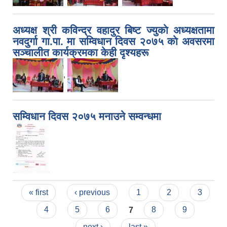
अध्यक्ष श्री कविन्द्र वहादुर बिष्ट ज्युकाे अध्यक्षतामा
नवदुर्गा गा.पा. मा सम्विधान दिवस २०७५ काे अवसरमा
सञ्चालीत कार्यक्रमका केही दृश्यहरू
,
सम्विधान दिवस २०७५ मनाउने सम्वन्धमा
Pages
« first
‹ previous
1
2
3
4
5
6
7
8
9
next ›
last »