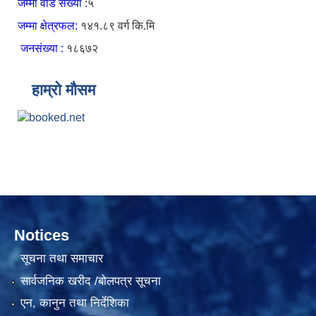
जम्मा वार्ड संख्या
:५
जम्मा क्षेत्रफल:
१४१.८९ वर्ग कि.मि
जनसंख्या :
१८६७२
हाम्रो मौसम
Notices
सूचना तथा समाचार
सार्वजनिक खरीद /बोलपत्र सूचना
एन, कानुन तथा निर्देशिका