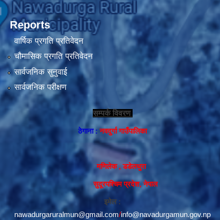
Reports
वार्षिक प्रगति प्रतिवेदन
चौमासिक प्रगति प्रतिवेदन
सार्वजनिक सुनुवाई
सार्वजनिक परीक्षण
सम्पर्क विवरण
ठेगाना :
नवदुर्गा गाउँपालिका
मणिलेक , डडेलधुरा
सुदूरपश्चिम प्रदेश, नेपाल
इमेल :
nawadurgaruralmun@gmail.com
/
info@navadurgamun.gov.np