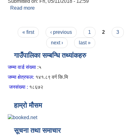
Submitted on:
Fri, 05/11/2018 - 12:59
Read more
about नवदुर्गा गाउँपालिकामा हजुरहरूलार्इ हार्दिक स्वागत
छ ।
Pages
« first
‹ previous
1
2
3
next ›
last »
गाउँपालिका सम्बन्धि तथ्यांकहरु
जम्मा वार्ड संख्या
:५
जम्मा क्षेत्रफल:
१४१.८९ वर्ग कि.मि
जनसंख्या :
१८६७२
हाम्रो मौसम
सूचना तथा समाचार