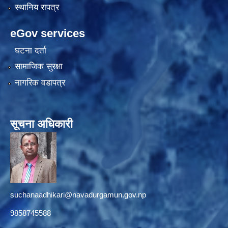
स्थानिय रापत्र
eGov services
घटना दर्ता
सामाजिक सुरक्षा
नागरिक वडापत्र
सूचना अधिकारी
suchanaadhikari@navadurgamun.gov.np
9858745588