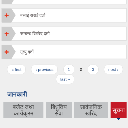
बसाई सराई दर्ता
सम्बन्ध बिच्छेद दर्ता
मृत्यु दर्ता
Pages
« first
‹ previous
1
2
3
next ›
last »
जानकारी
बजेट तथा
बिधुतिय
सार्वजनिक
सुचना
(active
कार्यक्रम
सेवा
खरिद
tab)